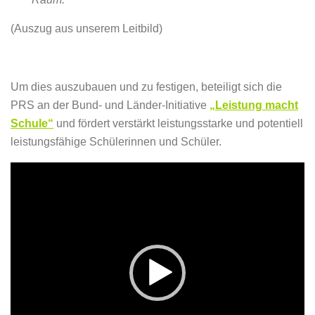
(Auszug aus unserem Leitbild)
Um dies auszubauen und zu festigen, beteiligt sich die
PRS an der Bund- und Länder-Initiative
„Leistung macht
Schule“
und fördert verstärkt leistungsstarke und potentiell
leistungsfähige Schülerinnen und Schüler.
Video-
Player