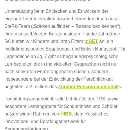
Unterstützung beim Entdecken und Entwickeln der
eigenen Talente erhalten unsere Lernenden durch unser
StaRk-Team („
St
ärken
a
uffinden –
R
essourcen
k
ennen“),
einem ausgebildeten Beratungsteam. Für die Jahrgänge
5/6 bieten wir Kindern und ihren Eltern
mBET
an, ein
multidimensionales Begabungs- und Entwicklungstool. Für
Jugendliche ab Jg. 7 gibt es begabungspsychologische
Lernbegleiter, die in individuellen Gesprächen nicht nur
nach konkreten Förderangeboten suchen, sondern
insbesondere bei der Entwicklung der Persönlichkeit
begleiten, z.B. mittels des
Zürcher Ressourcenmodell
s.
Fortbildungsangebote für alle Lehrkräfte der PRS sowie
besondere Lernangebote für Schülerinnen und Schüler
nutzen wir im Rahmen von
HIBB
, dem Hessisches
Innovations- und Beratungsnetzwerk für
Begabungsförderung.