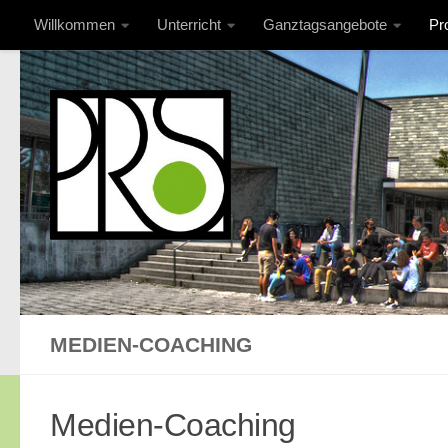
Willkommen
Unterricht
Ganztagsangebote
Pr
Unter dem Inhalt
Impressum
Hilfe in Krisen (PDF)
MEDIEN-COACHING
Medien-Coaching