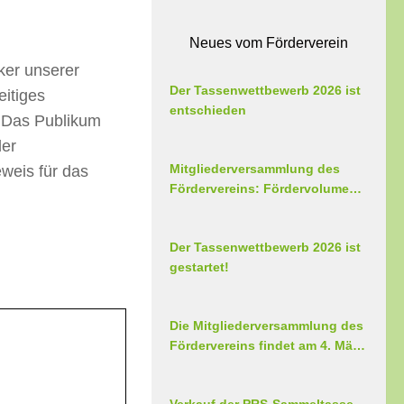
Neues vom Förderverein
ker unserer
Der Tassenwettbewerb 2026 ist
eitiges
entschieden
. Das Publikum
der
Mitgliederversammlung des
weis für das
Fördervereins: Fördervolumen
2025 gestiegen, Vorstandsteam
erweitert
Der Tassenwettbewerb 2026 ist
gestartet!
Die Mitgliederversammlung des
Fördervereins findet am 4. März
2026 statt
Verkauf der PRS-Sammeltasse